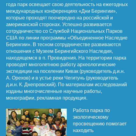
года парк освещает свою деятельность на ежегодных
международных конференциях «Дни Берингии»,
которые проходят поочередно на российской и
американской сторонах. Успешно развивается
сотрудничество со Службой Национальных Парков
США по линии программы «Объединенное Наследие
Берингии». В тесном сотрудничестве развиваются
отношения с Музеем Берингийского Наследия,
находящемся в п. Провидения. На территории парка
проводят многолетнюю работу археологические
экспедиции на поселении Кивак (руководитель д.и.н.
А. Орехов) и в устье реки Чегитунь (руководитель
д.и.н. К. Днепровский). По материалам исследований
изданы многочисленные научные работы,
монографии, рекламная продукция.
Работа парка по
экологическому
просвещению помогает
находить