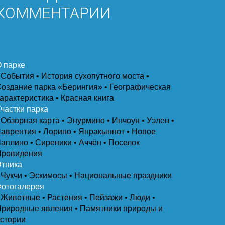
КОММЕНТАРИИ
 парке
 События
• История сухопутного моста
•
оздание парка «Берингия»
• Географическая
арактеристика
• Красная книга
частки парка
 Обзорная карта
• Энурмино
• Инчоун
• Уэлен
•
аврентия
• Лорино
• Янракыннот
• Новое
Чаплино
• Сиреники
• Аччён
• Поселок
Провидения
тника
 Чукчи
• Эскимосы
• Национальные праздники
отогалерея
 Животные
• Растения
• Пейзажи
• Люди
•
Природные явления
• Памятники природы и
стории