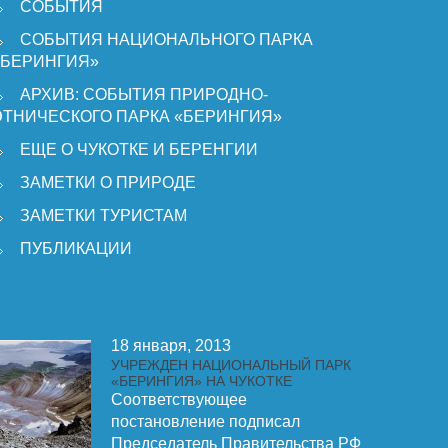
СОБЫТИЯ
СОБЫТИЯ НАЦИОНАЛЬНОГО ПАРКА
«БЕРИНГИЯ»
АРХИВ: СОБЫТИЯ ПРИРОДНО-
ЭТНИЧЕСКОГО ПАРКА «БЕРИНГИЯ»
ЕЩЕ О ЧУКОТКЕ И БЕРЕНГИИ
ЗАМЕТКИ О ПРИРОДЕ
ЗАМЕТКИ ТУРИСТАМ
ПУБЛИКАЦИИ
18 января, 2013
УЧРЕЖДЕН НАЦИОНАЛЬНЫЙ ПАРК
«БЕРИНГИЯ» НА ЧУКОТКЕ
Соответствующее
постановление подписал
Председатель Правительства РФ