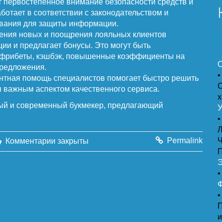
ет первостепенное внимание безопасности средств и
ботает в соответствии с законодательством и
вания для защиты информации.
ения новых и поощрения лояльных клиентов
ии и предлагает бонусы. Это могут быть
, фрибеты, кэшбэк, повышенные коэффициенты на
О
предложения.
•
нтная помощь специалистов помогает быстро решить
С
я важным аспектом качественного сервиса.
х
жный и современный букмекер, предлагающий
У
•
Л
Permalink
Комментарии закрыты
Э
•
Ф
•
и