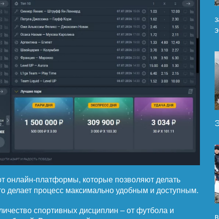
з
э
Э
т онлайн-платформы, которые позволяют делать
Это делает процесс максимально удобным и доступным.
личество спортивных дисциплин – от футбола и
в