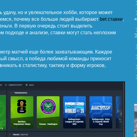
ь удачу, но и увлекательное хобби, которое может
ремся, почему все больше людей выбирают
bet ставки
,
еньги. В первую очередь стоит выделить
м подходе и анализе, ставки могут стать неплохим
осмотр матчей еще более захватывающим. Каждое
вый смысл, а победа любимой команды приносит
никать в статистику, тактику и форму игроков,