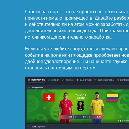
Ставки на спорт – это не просто способ испытат
принести немало преимуществ. Давайте разбе
и действительно ли на этом можно заработать д
дополнительный источник дохода. При грамотно
источником дополнительного заработка.
Если вы уже любите спорт, ставки сделают пр
событие на поле или площадке приобретает но
двойное удовлетворение. Вы начинаете глубже в
становясь настоящим экспертом.