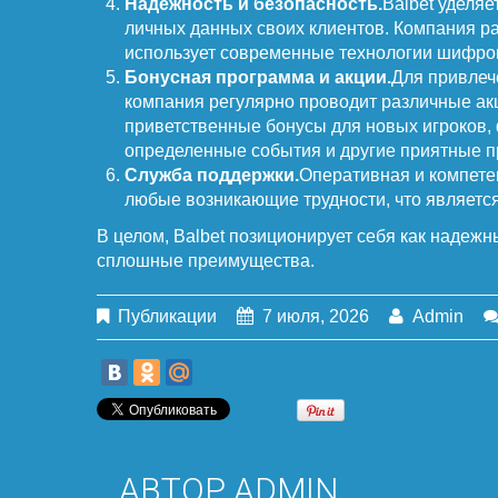
Надежность и безопасность.
Balbet уделя
личных данных своих клиентов. Компания ра
использует современные технологии шифро
Бонусная программа и акции.
Для привлеч
компания регулярно проводит различные акц
приветственные бонусы для новых игроков
определенные события и другие приятные 
Служба поддержки.
Оперативная и компете
любые возникающие трудности, что являетс
В целом, Balbet позиционирует себя как наде
сплошные преимущества.
Публикации
7 июля, 2026
Admin
АВТОР
ADMIN