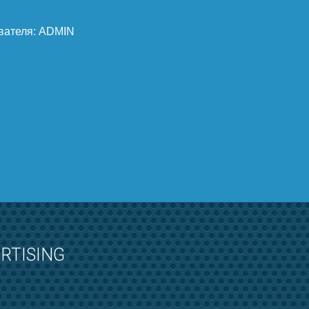
вателя:
ADMIN
RTISING