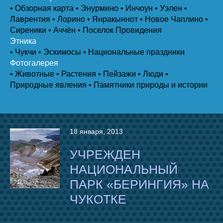
• Обзорная карта
• Энурмино
• Инчоун
• Уэлен
•
Лаврентия
• Лорино
• Янракыннот
• Новое Чаплино
•
Сиреники
• Аччён
• Поселок Провидения
Этника
• Чукчи
• Эскимосы
• Национальные праздники
Фотогалерея
• Животные
• Растения
• Пейзажи
• Люди
•
Природные явления
• Памятники природы и истории
18 января, 2013
УЧРЕЖДЕН
НАЦИОНАЛЬНЫЙ
ПАРК «БЕРИНГИЯ» НА
ЧУКОТКЕ