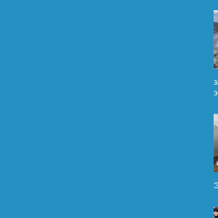
з
э
Э