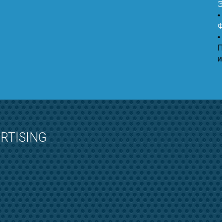
Э
•
Ф
•
и
RTISING