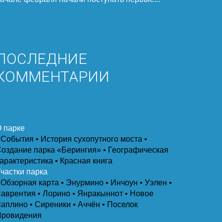
ПОСЛЕДНИЕ
КОММЕНТАРИИ
 парке
 События
• История сухопутного моста
•
оздание парка «Берингия»
• Географическая
арактеристика
• Красная книга
частки парка
 Обзорная карта
• Энурмино
• Инчоун
• Уэлен
•
аврентия
• Лорино
• Янракыннот
• Новое
Чаплино
• Сиреники
• Аччён
• Поселок
Провидения