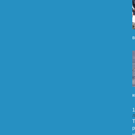
в
к
1
Л
Т
р
н