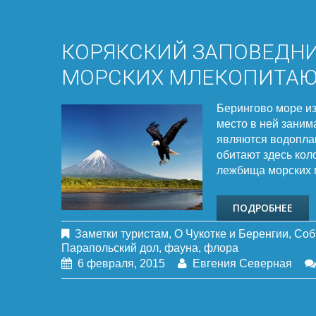
КОРЯКСКИЙ ЗАПОВЕДНИ
МОРСКИХ МЛЕКОПИТАЮ
Берингово море и
место в ней заним
являются водопла
обитают здесь кол
лежбища морских м
ПОДРОБНЕЕ
Заметки туристам
,
О Чукотке и Беренгии
,
Соб
Парапольский дол
,
фауна
,
флора
6 февраля, 2015
Евгения Северная