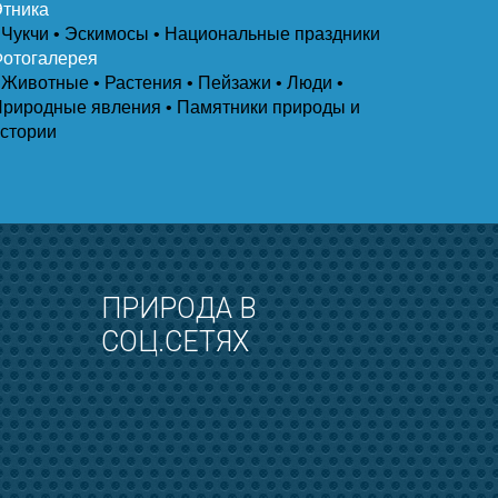
тника
 Чукчи
• Эскимосы
• Национальные праздники
отогалерея
 Животные
• Растения
• Пейзажи
• Люди
•
Природные явления
• Памятники природы и
стории
ПРИРОДА В
СОЦ.СЕТЯХ