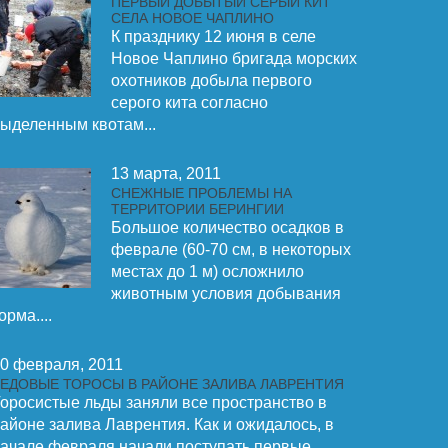
ПЕРВЫЙ ДОБЫТЫЙ СЕРЫЙ КИТ
СЕЛА НОВОЕ ЧАПЛИНО
К празднику 12 июня в селе
Новое Чаплино бригада морских
охотников добыла первого
серого кита согласно
ыделенным квотам...
13 марта, 2011
СНЕЖНЫЕ ПРОБЛЕМЫ НА
ТЕРРИТОРИИ БЕРИНГИИ
Большое количество осадков в
феврале (60-70 см, в некоторых
местах до 1 м) осложнило
животным условия добывания
орма....
0 февраля, 2011
ЕДОВЫЕ ТОРОСЫ В РАЙОНЕ ЗАЛИВА ЛАВРЕНТИЯ
оросистые льды заняли все пространство в
айоне залива Лаврентия. Как и ожидалось, в
ачале февраля начали поступать первые...